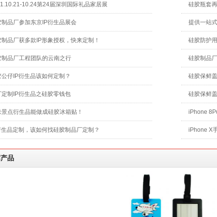
21.10.21-10.24第24届深圳国际礼品家居展
硅胶瓶套
胶制品厂参加东京IP衍生品展会
提供一站
胶制品厂获多款IP形象授权，快来定制！
硅胶防护
胶制品厂工程团队的云南之行
硅胶制品
胶公仔IP衍生品该如何定制？
硅胶保鲜
厂定制IP衍生品之硅胶零钱包
硅胶保鲜
来景点衍生品能做成硅胶冰箱贴！
iPhone
P衍生品定制，该如何找硅胶制品厂定制？
iPhone
荐产品