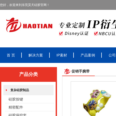
您好，欢迎来到东莞昊天硅胶官网！
首 页
解决方案
IP素材
产品案例
公司
促销手腕带
产品分类
复杂硅胶制品
硅胶按键
精密配件
硅胶保护套