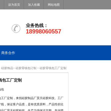
设为首页
加入收藏
网站地图
业务热线：
18998060557
商务合作
>
硅胶饰品
>
硅胶零钱包订制
> 硅胶零钱包工厂定制
钱包工厂定制
钱包
包工厂定制，来找硅胶制品厂昊天硅胶科技。工厂
产线，保证客户品质，是有优质原料，产品性价比
制品厂昊天硅胶科技，生产力强保证交期，专业团