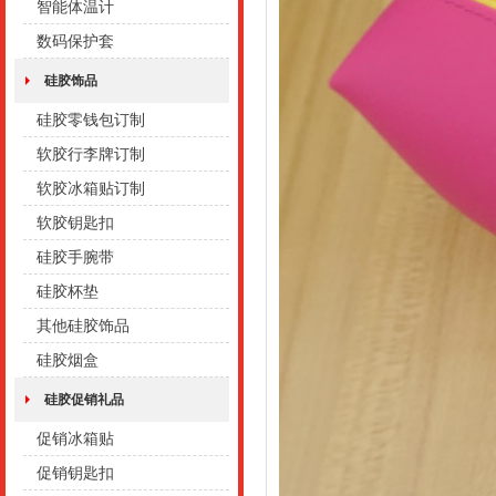
智能体温计
数码保护套
硅胶饰品
硅胶零钱包订制
软胶行李牌订制
软胶冰箱贴订制
软胶钥匙扣
硅胶手腕带
硅胶杯垫
其他硅胶饰品
硅胶烟盒
硅胶促销礼品
促销冰箱贴
促销钥匙扣