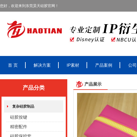
您好，欢迎来到东莞昊天硅胶官网！
首 页
解决方案
IP素材
产品案例
公司
产品展示
产品分类
复杂硅胶制品
硅胶按键
精密配件
硅胶保护套