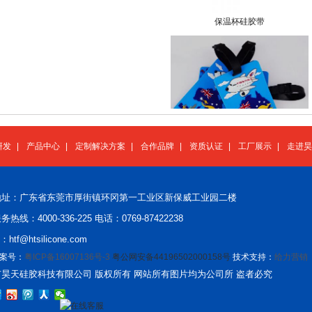
保温杯硅胶带
研发
|
产品中心
|
定制解决方案
|
合作品牌
|
资质认证
|
工厂展示
|
走进昊
行李牌挂件
地址：广东省东莞市厚街镇环冈第一工业区新保威工业园二楼
热线：4000-336-225 电话：0769-87422238
l：htf@htsilicone.com
案号：
粤ICP备16007136号-3
粤公网安备44196502000158号
技术支持：
给力营销
昊天硅胶科技有限公司 版权所有 网站所有图片均为公司所 盗者必究
易拉得钥匙扣
在线客服