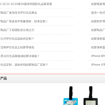
21.10.21-10.24第24届深圳国际礼品家居展
硅胶瓶套
胶制品厂参加东京IP衍生品展会
提供一站
胶制品厂获多款IP形象授权，快来定制！
硅胶防护
胶制品厂工程团队的云南之行
硅胶制品
胶公仔IP衍生品该如何定制？
硅胶保鲜
厂定制IP衍生品之硅胶零钱包
硅胶保鲜
来景点衍生品能做成硅胶冰箱贴！
iPhone
P衍生品定制，该如何找硅胶制品厂定制？
iPhone
荐产品