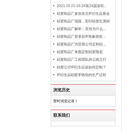
2021.10.21-10.24第24届深圳...
硅胶制品厂参加东京IP衍生品展会
硅胶制品厂现模，彩印硅胶红酒杯
硅胶制品厂解析：宣传为什么...
硅胶制品厂获多款IP形象授权...
硅胶制品厂为贸易公司定制硅...
硅胶制品厂来图定制硅胶瓶套
硅胶制品厂工程团队的云南之行
硅胶公仔IP衍生品该如何定制？
IP衍生品硅胶零钱包的生产过程
浏览历史
暂时浏览记录！
联系我们