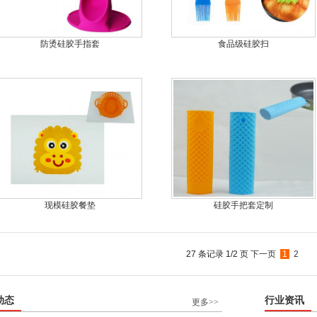
防烫硅胶手指套
食品级硅胶扫
现模硅胶餐垫
硅胶手把套定制
27 条记录 1/2 页
下一页
1
2
动态
行业资讯
更多>>