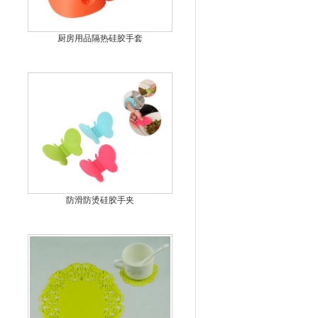
厨房用品隔热硅胶手套
防滑防烫硅胶手夹