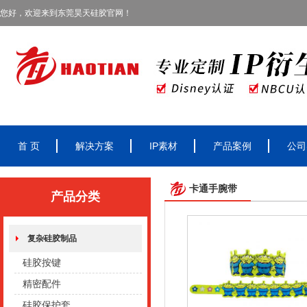
您好，欢迎来到东莞昊天硅胶官网！
首 页
解决方案
IP素材
产品案例
公司
卡通手腕带
产品分类
复杂硅胶制品
硅胶按键
精密配件
硅胶保护套