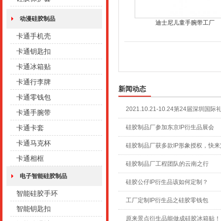
动漫硅胶制品
迪士尼儿童手腕带工厂
卡通手机壳
卡通钥匙扣
卡通冰箱贴
卡通行李牌
新闻动态
卡通零钱包
2021.10.21-10.24第24届深圳国
卡通手腕带
卡通卡套
硅胶制品厂参加东京IP衍生品展会
卡通马克杯
硅胶制品厂获多款IP形象授权，快来
卡通相框
硅胶制品厂工程团队的云南之行
电子智能硅胶制品
硅胶公仔IP衍生品该如何定制？
智能硅胶手环
工厂定制IP衍生品之硅胶零钱包
智能钥匙扣
原来景点衍生品能做成硅胶冰箱贴！