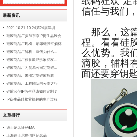
纸鹤狂欢”定
信任与我们
最新资讯
2021.10.21-10.24第24届深圳...
那么，这
硅胶制品厂参加东京IP衍生品展会
程。看看硅
硅胶制品厂现模，彩印硅胶红酒杯
么优势。我
硅胶制品厂解析：宣传为什么...
硅胶制品厂获多款IP形象授权...
滴胶，辅料
硅胶制品厂为贸易公司定制硅...
面还要穿钥
硅胶制品厂来图定制硅胶瓶套
硅胶制品厂工程团队的云南之行
硅胶公仔IP衍生品该如何定制？
IP衍生品硅胶零钱包的生产过程
文章排行
迪士尼认证FAMA
上海迪士尼度假区纪念品