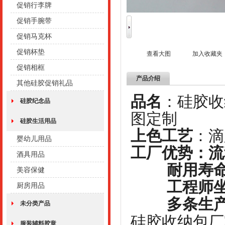
促销行李牌
促销手腕带
促销马克杯
促销杯垫
查看大图
加入收藏夹
促销相框
产品介绍
其他硅胶促销礼品
品名
：硅
硅胶纪念品
图定制
硅胶生活用品
上色工艺
婴幼儿用品
工厂优势：流
酒具用品
耐用寿命
美容保健
工程师坐
厨房用品
多条生产
未分类产品
硅胶收纳包厂
服装辅料胶章