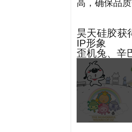
高，
确保品质
昊天硅胶获
IP形象
歪机兔、辛