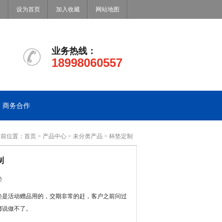
设为首页
加入收藏
网站地图
业务热线：
18998060557
商务合作
当前位置：
首页
>
产品中心
>
未分类产品
> 杯垫定制
制
垫
垫是活动赠品用的，交期非常的赶，客户之前问过
都说做不了。