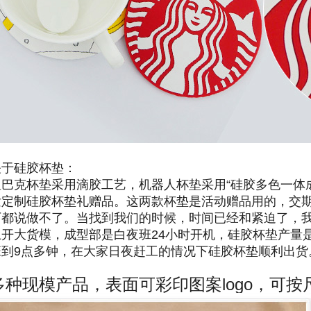
关于
硅胶杯垫
：
星巴克杯垫采用滴胶工艺，机器人杯垫采用
“硅胶多色一体
发定制硅胶杯垫礼赠品。这两款杯垫是活动赠品用的，交
厂都说做不了。当找到我们的时候，时间已经和紧迫了，
上开大货模，成型部是白夜班
24
小时开机，硅胶杯垫产量
班到
9
点多钟，在大家日夜赶工的情况下硅胶杯垫顺利出货
多种现模产品，表面可彩印图案
logo
，可按