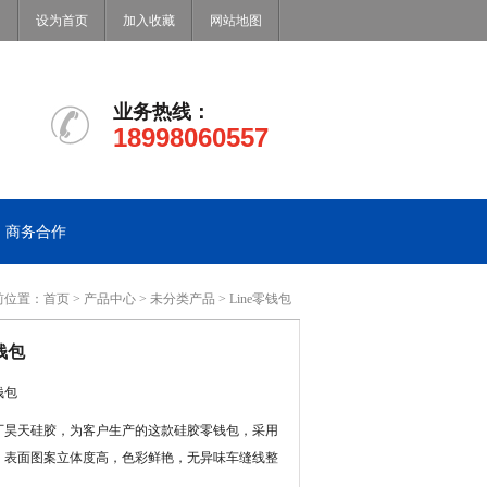
设为首页
加入收藏
网站地图
业务热线：
18998060557
商务合作
前位置：
首页
>
产品中心
>
未分类产品
> Line零钱包
零钱包
钱包
厂昊天硅胶，为客户生产的这款硅胶零钱包，采用
，表面图案立体度高，色彩鲜艳，无异味车缝线整