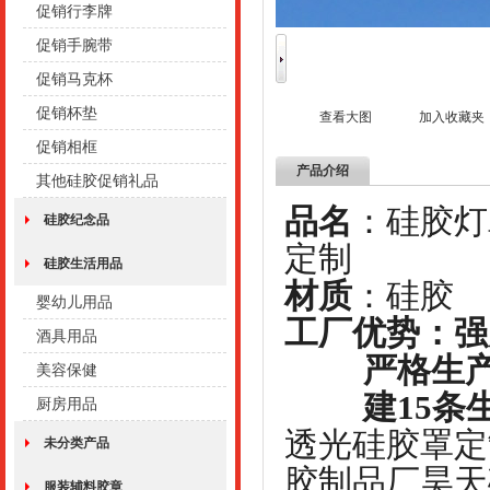
促销行李牌
促销手腕带
促销马克杯
促销杯垫
查看大图
加入收藏夹
促销相框
产品介绍
其他硅胶促销礼品
品名
：硅
硅胶纪念品
定制
硅胶生活用品
材质
：
婴幼儿用品
工厂优势：强
酒具用品
严格生产管
美容保健
建15条生
厨房用品
透光硅胶罩定
未分类产品
胶制品厂昊天
服装辅料胶章