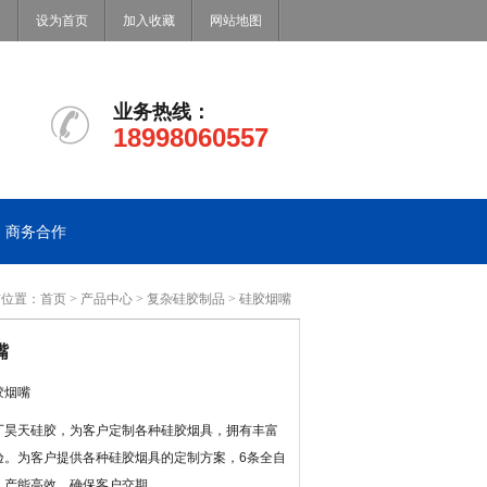
设为首页
加入收藏
网站地图
业务热线：
18998060557
商务合作
前位置：
首页
>
产品中心
>
复杂硅胶制品
> 硅胶烟嘴
嘴
胶烟嘴
厂昊天硅胶，为客户定制各种硅胶烟具，拥有丰富
验。为客户提供各种硅胶烟具的定制方案，6条全自
，产能高效，确保客户交期。