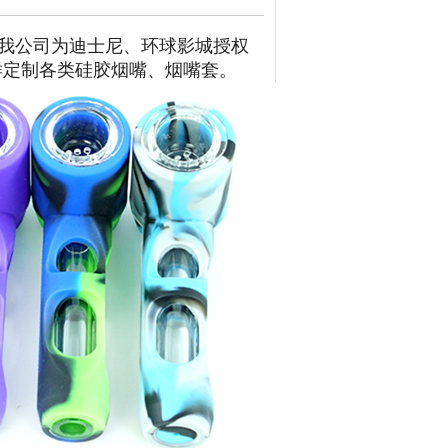
，我公司为迪士尼、环球影城授权
样定
制
各
类硅胶烟嘴、烟
嘴套。