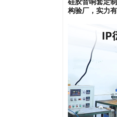
硅胶音响套定
构验厂，实力