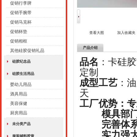
促销行李牌
促销手腕带
促销马克杯
促销杯垫
查看大图
加入收藏夹
促销相框
产品介绍
其他硅胶促销礼品
品名
：卡
硅胶纪念品
定制
硅胶生活用品
成型工艺
婴幼儿用品
天
酒具用品
工厂优势：专
美容保健
模具部门
厨房用品
完善体系
未分类产品
实力强大
服装辅料胶章