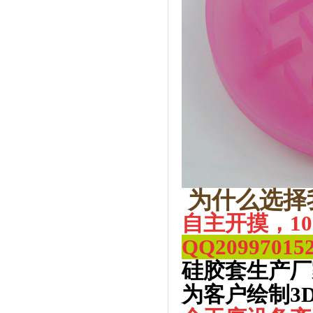
为什么选择
自主开摸，1
QQ
20997015
硅胶套生产厂
为客户绘制3