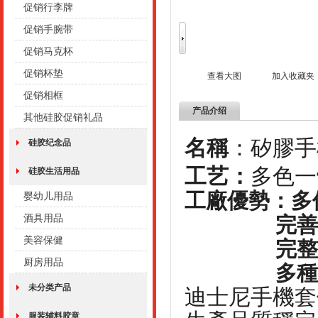
促销行李牌
促销手腕带
促销马克杯
促销杯垫
查看大图
加入收藏夹
促销相框
产品介绍
其他硅胶促销礼品
名稱
：矽膠
硅胶纪念品
工艺：
多色一
硅胶生活用品
工廠優勢：多
婴幼儿用品
酒具用品
完善的管
美容保健
完整生產
厨房用品
多種上色
未分类产品
迪士尼手機套
服装辅料胶章