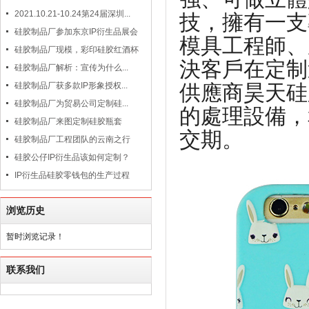
2021.10.21-10.24第24届深圳...
技，擁有一支
硅胶制品厂参加东京IP衍生品展会
模具工程師、
硅胶制品厂现模，彩印硅胶红酒杯
決客戶在定制
硅胶制品厂解析：宣传为什么...
供應商昊天硅
硅胶制品厂获多款IP形象授权...
硅胶制品厂为贸易公司定制硅...
的處理設備，
硅胶制品厂来图定制硅胶瓶套
交期。
硅胶制品厂工程团队的云南之行
硅胶公仔IP衍生品该如何定制？
IP衍生品硅胶零钱包的生产过程
浏览历史
暂时浏览记录！
联系我们