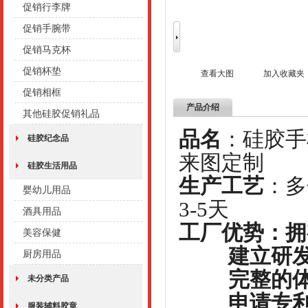
促销行李牌
促销手腕带
促销马克杯
促销杯垫
查看大图
加入收藏夹
促销相框
产品介绍
其他硅胶促销礼品
品名
：硅
硅胶纪念品
来图定制
硅胶生活用品
生产工艺
：
婴幼儿用品
3-5天
酒具用品
工厂优势：拥
美容保健
建立研发部
厨房用品
完整的体系
未分类产品
申请专利工
服装辅料胶章