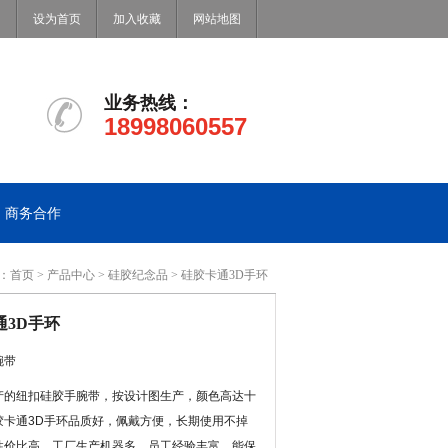
设为首页
加入收藏
网站地图
业务热线：
18998060557
商务合作
：
首页
>
产品中心
>
硅胶纪念品
> 硅胶卡通3D手环
通3D手环
腕带
产的纽扣硅胶手腕带，按设计图生产，颜色高达十
胶卡通3D手环品质好，佩戴方便，长期使用不掉
性价比高。工厂生产机器多，员工经验丰富，能保