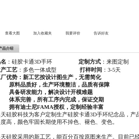
查看大图
加入收藏夹
我要评价
告诉好友
产品介绍
品名
：硅胶卡通3D手环
定制方式
：
来图定制
生产工艺
：多色一体成型
打样时间
：3-5天
工厂优势：新工艺按设计图生产，无需简化
原料品质好，生产环境整洁，品质有保障
具备研发能力，解决设计开模难题
体系完善，所有工序内完成，保证交期
拥有迪士尼FAMA授权，定制经验丰富
昊天硅胶科技为客户定制生产硅胶卡通3D手环纪念品，产
裂度高，颜色牢固长期使用不掉色、褪色、变色。
昊天硅胶采用的新工艺，能百分百按原图来生产。目前已