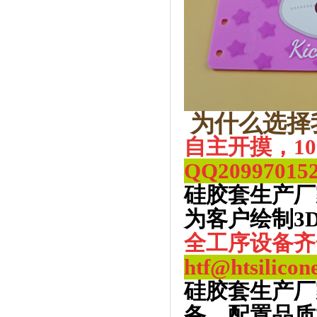
为什么选择
自主开摸，1
QQ
20997015
硅胶套生产厂
为客户绘制3
全工序设备齐
htf@htsilicon
硅胶套生产厂
备，配置品质