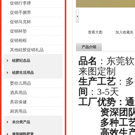
促销行李牌
促销手腕带
促销马克杯
促销杯垫
查看大图
加入收藏夹
促销相框
产品介绍
其他硅胶促销礼品
品名
：东
硅胶纪念品
来图定制
硅胶生活用品
生产工艺
：
婴幼儿用品
间
：3-5天
酒具用品
工厂优势：通
美容保健
资深团队，
厨房用品
多种工艺，
未分类产品
高效生产，
服装辅料胶章