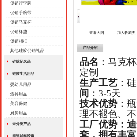
促销行李牌
促销手腕带
促销马克杯
促销杯垫
查看大图
加入收藏夹
促销相框
产品介绍
其他硅胶促销礼品
品名
：
硅胶纪念品
定制
硅胶生活用品
生产工艺
：
婴幼儿用品
间
：3-5天
酒具用品
技术优势
：瓶
美容保健
理不褪色、不
厨房用品
工厂优势：
迪
未分类产品
套，拥有丰富
服装辅料胶章