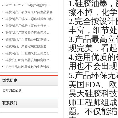
1.硅胶油墨
2021.10.21-10.24第24届深圳...
擦不掉，化学
硅胶制品厂参加东京IP衍生品展会
2.完全按设
硅胶制品厂现模，彩印硅胶红酒杯
硅胶制品厂解析：宣传为什么...
丰富，细节处
硅胶制品厂获多款IP形象授权...
3.产品最高
硅胶制品厂为贸易公司定制硅...
现完美，看起
硅胶制品厂来图定制硅胶瓶套
硅胶制品厂工程团队的云南之行
4.选用优质
硅胶公仔IP衍生品该如何定制？
用也不会出现
IP衍生品硅胶零钱包的生产过程
5.产品环保无
浏览历史
美国FDA、欧
暂时浏览记录！
昊天硅胶科技
师工程师组成
联系我们
题。不仅能缩