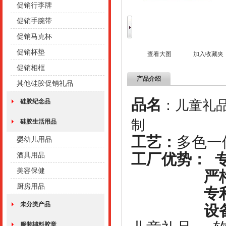
促销行李牌
促销手腕带
促销马克杯
促销杯垫
查看大图
加入收藏夹
促销相框
产品介绍
其他硅胶促销礼品
品名
：儿童礼
硅胶纪念品
制
硅胶生活用品
工艺：
多
婴幼儿用品
工厂优势： 
酒具用品
美容保健
严格监控
厨房用品
专利工艺
未分类产品
设备完善
服装辅料胶章