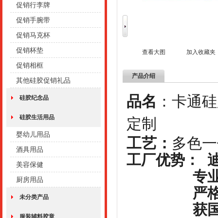
促销行李牌
促销手腕带
促销马克杯
促销杯垫
查看大图
加入收藏夹
促销相框
产品介绍
其他硅胶促销礼品
品名
：卡通
硅胶纪念品
硅胶生活用品
定制
婴幼儿用品
工艺：
多
酒具用品
工厂优势： 
美容保健
专业的研
厨房用品
严格的品
未分类产品
获国家专
服装辅料胶章