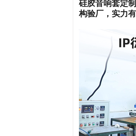
硅胶音响套定
构验厂，实力