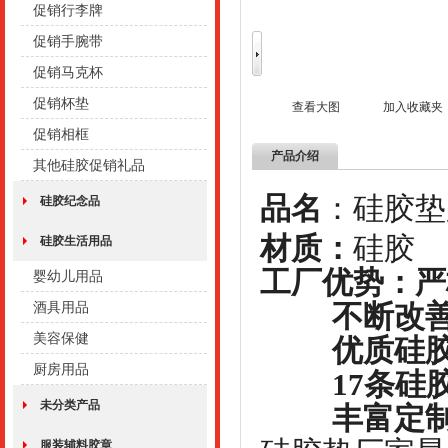
促销行李牌
促销手腕带
促销马克杯
促销杯垫
查看大图
加入收藏夹
促销相框
产品介绍
其他硅胶促销礼品
品名
：硅胶垫
硅胶纪念品
材质：
硅胶生活用品
工厂优势：严
婴幼儿用品
不断改善工
酒具用品
美容保健
优质硅胶原
厨房用品
17条硅胶
未分类产品
丰富定制出
服装辅料胶章