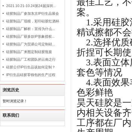
最佳工艺，不
2021.10.21-10.24第24届深圳...
案。
硅胶制品厂参加东京IP衍生品展会
1.采用硅
硅胶制品厂现模，彩印硅胶红酒杯
硅胶制品厂解析：宣传为什么...
精试擦都不会
硅胶制品厂获多款IP形象授权...
2.选择优质
硅胶制品厂为贸易公司定制硅...
折捏可长期使
硅胶制品厂来图定制硅胶瓶套
3.表面立体
硅胶制品厂工程团队的云南之行
硅胶公仔IP衍生品该如何定制？
套色等情况
IP衍生品硅胶零钱包的生产过程
4.表面效果
色彩鲜艳
浏览历史
昊天硅胶是一
暂时浏览记录！
内相关设备齐
联系我们
工序都在厂内