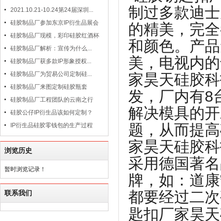
制过多款迪士
2021.10.21-10.24第24届深圳...
硅胶制品厂参加东京IP衍生品展会
的精美，完全
硅胶制品厂现模，彩印硅胶红酒杯
和颜色。产品
硅胶制品厂解析：宣传为什么...
美，电视内的
硅胶制品厂获多款IP形象授权...
硅胶制品厂为贸易公司定制硅...
家昊天硅胶科
硅胶制品厂来图定制硅胶瓶套
发，厂内有8
硅胶制品厂工程团队的云南之行
解决模具的开
硅胶公仔IP衍生品该如何定制？
题，从而提高
IP衍生品硅胶零钱包的生产过程
家昊天硅胶科
浏览历史
采用德国著名
暂时浏览记录！
牌，如：道康
都要经过二次
联系我们
匙扣厂家昊天