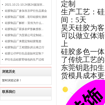
定制
2021.10.21-10.24第24届深圳...
生产工艺：
硅胶制品厂参加东京IP衍生品展会
硅胶制品厂现模，彩印硅胶红酒杯
间：5天
硅胶制品厂解析：宣传为什么...
昊天硅胶为客
硅胶制品厂获多款IP形象授权...
可以做立体渐
硅胶制品厂为贸易公司定制硅...
上
硅胶制品厂来图定制硅胶瓶套
硅胶制品厂工程团队的云南之行
硅胶多色一体
硅胶公仔IP衍生品该如何定制？
了传统工艺的
IP衍生品硅胶零钱包的生产过程
东莞钥匙扣生
浏览历史
货模具成本更
暂时浏览记录！
联系我们