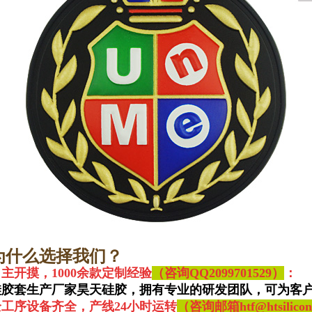
为什么选择我们？
主开摸，1000余款定制经验
（咨询QQ
2099701529）
：
硅胶套生产厂家昊天硅胶，拥有专业的研发团队，可为客户
全工序设备齐全，产线24小时运转
（咨询邮箱htf@htsilicone