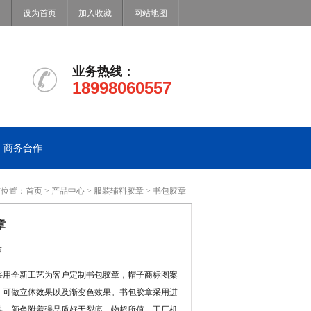
设为首页
加入收藏
网站地图
业务热线：
18998060557
商务合作
前位置：
首页
>
产品中心
>
服装辅料胶章
> 书包胶章
章
章
采用全新工艺为客户定制书包胶章，帽子商标图案
，可做立体效果以及渐变色效果。书包胶章采用进
料，颜色附着强品质好无裂痕，物超所值。工厂机