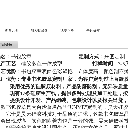
查看大图
加入收藏夹
我要评价
告诉好友
产品介绍
品名
：书包胶章
定制方式
：来图定制
生产工艺
：硅胶多色一体成型
打样时间
：3-5
工艺优势
：书包胶章
表面色彩鲜艳，立体度高，颜色刮不
工厂优势：专业书包胶章
定制厂家
，为客户定制过上百款
采用优秀的硅胶原材料，产品防磨防刮，无异味质量
现有17条硅胶生产线，提供多种处理及加工处理，按
提供设计开发、产品组装、包装设计以及报关出货，
这款书包胶章是为台湾著名品牌“UNME”定制的，昊天硅
作。完全是昊天硅胶科技对于品质的追求，这款书包胶章
不会出现裂痕，颜色的附着力也是十分的强。昊天硅胶科技
艺，能完全按客户的设计图生产，还能在立体产品上面做