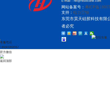
E-mail：htf@htsilicone.com
网站备案号：
粤ICP备16007
支持：
给力营销
东莞市昊天硅胶科技有限公
者必究
在线客服
客服电话
18998060557
官方微信
返回顶部