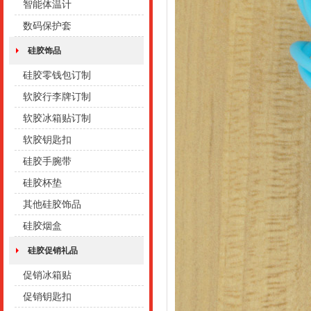
智能体温计
数码保护套
硅胶饰品
硅胶零钱包订制
软胶行李牌订制
软胶冰箱贴订制
软胶钥匙扣
硅胶手腕带
硅胶杯垫
其他硅胶饰品
硅胶烟盒
硅胶促销礼品
促销冰箱贴
促销钥匙扣