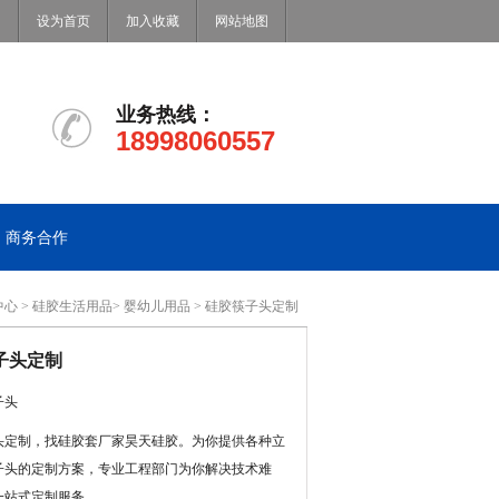
设为首页
加入收藏
网站地图
业务热线：
18998060557
商务合作
中心
>
硅胶生活用品
>
婴幼儿用品
> 硅胶筷子头定制
子头定制
子头
头定制，找硅胶套厂家昊天硅胶。为你提供各种立
子头的定制方案，专业工程部门为你解决技术难
一站式定制服务。