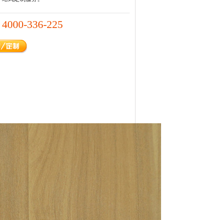
4000-336-225
：