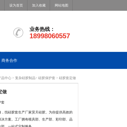
设为首页
加入收藏
网站地图
业务热线：
18998060557
商务合作
产品中心
>
复杂硅胶制品
>
硅胶保护套
> 硅胶套定做
定做
护套
做，找硅胶套生产厂家昊天硅胶。为你提供高效的
解决方案。工厂拥有模具部、生产部、彩印部、品
装部，一站式定制服务。