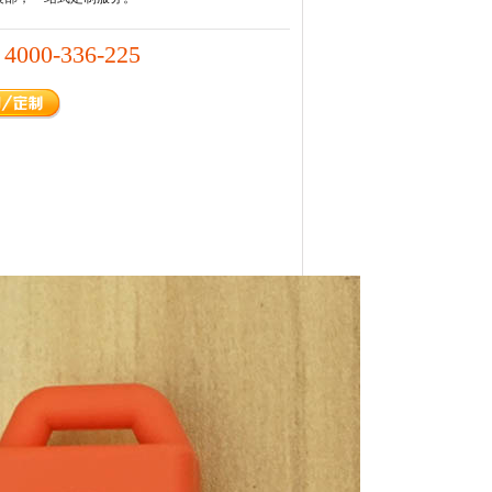
4000-336-225
：