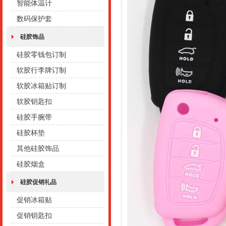
智能体温计
数码保护套
硅胶饰品
硅胶零钱包订制
软胶行李牌订制
软胶冰箱贴订制
软胶钥匙扣
硅胶手腕带
硅胶杯垫
其他硅胶饰品
硅胶烟盒
硅胶促销礼品
促销冰箱贴
促销钥匙扣