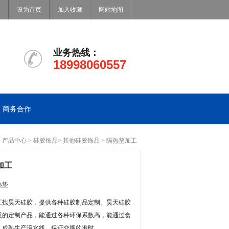
设为首页
加入收藏
网站地图
业务热线：
18998060557
商务合作
>
产品中心
>
硅胶饰品
>
其他硅胶饰品
> 隔热垫加工
加工
热垫
工找昊天硅胶，提供各种硅胶制品定制。昊天硅胶
质的定制产品，能通过各种环保系数高，能通过食
，成熟生产流水线，保证交期的准时。