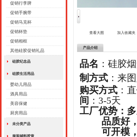
促销行李牌
促销手腕带
促销马克杯
促销杯垫
查看大图
加入收藏夹
促销相框
产品介绍
其他硅胶促销礼品
品名
：硅胶
硅胶纪念品
硅胶生活用品
制方式
：
来图
婴幼儿用品
购买方式
酒具用品
间
：3-5天
美容保健
工厂优势：多
厨房用品
品质好，
未分类产品
可开模，定
服装辅料胶章