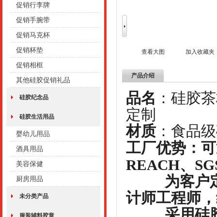
促销行李牌
促销手腕带
促销马克杯
促销杯垫
查看大图
加入收藏夹
促销相框
产品介绍
其他硅胶促销礼品
品名
：
硅胶纪念品
定制
硅胶生活用品
材质
：
婴幼儿用品
工厂优势：可
酒具用品
REACH、S
美容保健
为客户定制
厨房用品
计师工程师，
未分类产品
采用硅胶
服装辅料胶章