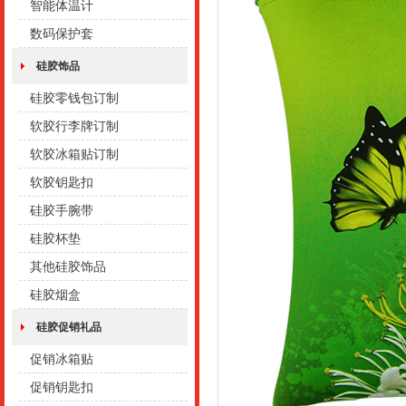
智能体温计
数码保护套
硅胶饰品
硅胶零钱包订制
软胶行李牌订制
软胶冰箱贴订制
软胶钥匙扣
硅胶手腕带
硅胶杯垫
其他硅胶饰品
硅胶烟盒
硅胶促销礼品
促销冰箱贴
促销钥匙扣