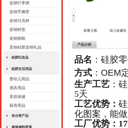
促销行李牌
促销手腕带
促销马克杯
促销杯垫
查看大图
加入收藏夹
促销相框
产品介绍
其他硅胶促销礼品
品名
：硅胶
硅胶纪念品
硅胶生活用品
方式
：OEM
婴幼儿用品
生产工艺
：
酒具用品
5天
美容保健
工艺优势
：
硅
厨房用品
化图案，能做
未分类产品
工厂优势：1
服装辅料胶章