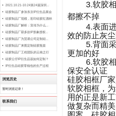
3.软胶相
2021.10.21-10.24第24届深圳...
硅胶制品厂参加东京IP衍生品展会
都擦不掉
硅胶制品厂现模，彩印硅胶红酒杯
4.表面进
硅胶制品厂解析：宣传为什么...
硅胶制品厂获多款IP形象授权...
效的防止灰尘
硅胶制品厂为贸易公司定制硅...
5.背面采
硅胶制品厂来图定制硅胶瓶套
更加的好
硅胶制品厂工程团队的云南之行
硅胶公仔IP衍生品该如何定制？
6.软胶相
IP衍生品硅胶零钱包的生产过程
保安全认证
硅胶相框厂家
浏览历史
软胶相框，为
暂时浏览记录！
用的正是新工
联系我们
做复杂而精美
图案。硅胶相