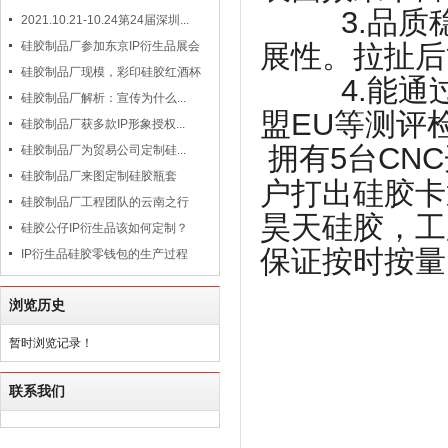
3.品质稳
2021.10.21-10.24第24届深圳...
展性。拉扯后
硅胶制品厂参加东京IP衍生品展会
硅胶制品厂现模，彩印硅胶红酒杯
4.能通过
硅胶制品厂解析：宣传为什么...
盟EU等测评
硅胶制品厂获多款IP形象授权...
拥有5台CN
硅胶制品厂为贸易公司定制硅...
硅胶制品厂来图定制硅胶瓶套
户打出硅胶卡
硅胶制品厂工程团队的云南之行
昊天硅胶，工
硅胶公仔IP衍生品该如何定制？
保证按时按量
IP衍生品硅胶零钱包的生产过程
浏览历史
暂时浏览记录！
联系我们