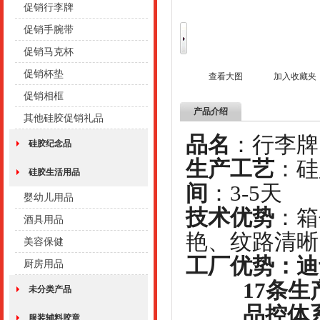
促销行李牌
促销手腕带
促销马克杯
促销杯垫
查看大图
加入收藏夹
促销相框
产品介绍
其他硅胶促销礼品
品名
：
硅胶纪念品
生产工艺
：
硅胶生活用品
间
：3-5天
婴幼儿用品
技术优势
：箱
酒具用品
艳、纹路清晰
美容保健
工厂优势：迪
厨房用品
17条生产
未分类产品
品控体系
服装辅料胶章