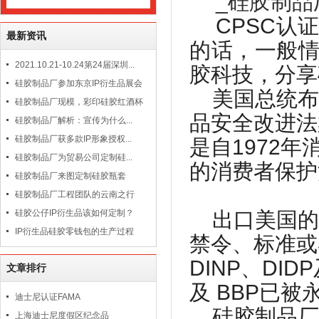
CPSC
认
最新资讯
的话，一般
2021.10.21-10.24第24届深圳...
胶科技，分享
硅胶制品厂参加东京IP衍生品展会
美国总统布
硅胶制品厂现模，彩印硅胶红酒杯
品安全改进法
硅胶制品厂解析：宣传为什么...
硅胶制品厂获多款IP形象授权...
是自
1972
年
硅胶制品厂为贸易公司定制硅...
的消费者保护
硅胶制品厂来图定制硅胶瓶套
硅胶制品厂工程团队的云南之行
硅胶公仔IP衍生品该如何定制？
出口美国的
IP衍生品硅胶零钱包的生产过程
禁令、标准或
DINP
、
DIDP
文章排行
及
BBP
已被
迪士尼认证FAMA
硅胶制品厂
上海迪士尼度假区纪念品