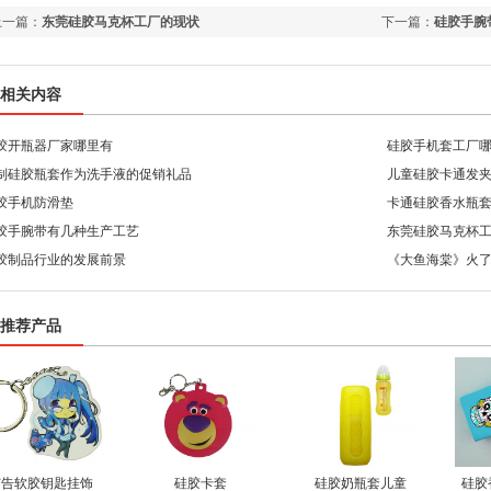
上一篇：
东莞硅胶马克杯工厂的现状
下一篇：
硅胶手腕
相关内容
胶开瓶器厂家哪里有
硅胶手机套工厂
制硅胶瓶套作为洗手液的促销礼品
儿童硅胶卡通发
胶手机防滑垫
卡通硅胶香水瓶
胶手腕带有几种生产工艺
东莞硅胶马克杯
胶制品行业的发展前景
《大鱼海棠》火了
推荐产品
广告软胶钥匙挂饰
硅胶卡套
硅胶奶瓶套儿童
硅胶