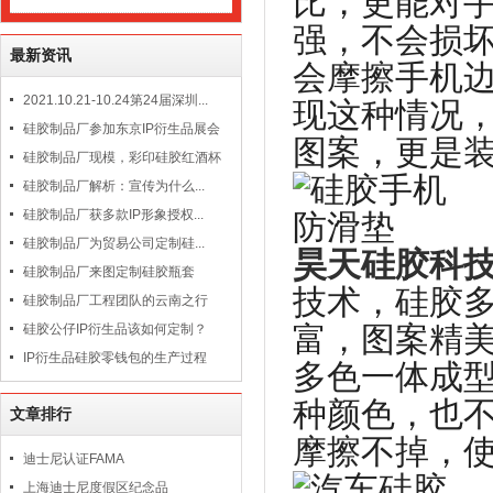
比，更能对
强，不会损
最新资讯
会摩擦手机
2021.10.21-10.24第24届深圳...
现这种情况
硅胶制品厂参加东京IP衍生品展会
图案，更是
硅胶制品厂现模，彩印硅胶红酒杯
硅胶制品厂解析：宣传为什么...
硅胶制品厂获多款IP形象授权...
硅胶制品厂为贸易公司定制硅...
昊天硅胶科
硅胶制品厂来图定制硅胶瓶套
技术，硅胶
硅胶制品厂工程团队的云南之行
富，图案精
硅胶公仔IP衍生品该如何定制？
IP衍生品硅胶零钱包的生产过程
多色一体成型
种颜色，也
文章排行
摩擦不掉，
迪士尼认证FAMA
上海迪士尼度假区纪念品