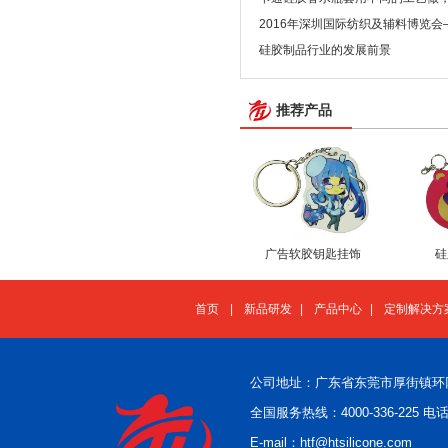
2016年深圳国际纺织及辅料博览
了！
硅胶制品行业的发展前景
推荐产品
广告软胶钥匙挂饰
硅
首页
|
新品研发
|
产品中心
|
定制解决方
公司地址：广东省东莞市厚街镇环
全国服务热线：4000-336-225 电话：
E-mail：htf@htsilicone.com