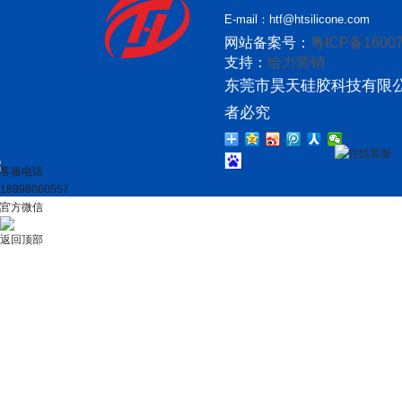
E-mail：htf@htsilicone.com
网站备案号：
粤ICP备16007
支持：
给力营销
东莞市昊天硅胶科技有限公
者必究
在线客服
客服电话
18998060557
官方微信
返回顶部