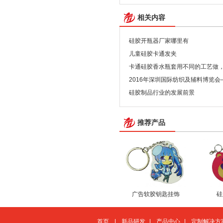
相关内容
硅胶开瓶器厂家哪里有
儿童硅胶卡通发夹
卡通硅胶香水瓶套用不同的工艺做
2016年深圳国际纺织及辅料博览
了！
硅胶制品行业的发展前景
推荐产品
广告软胶钥匙挂饰
硅
首页
|
新品研发
|
产品中心
|
定制解决方