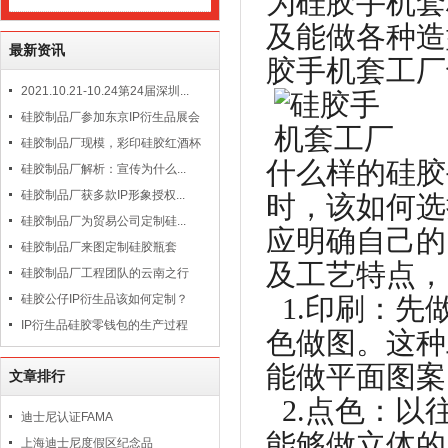
为硅胶手机套
及能做各种造
最新资讯
胶手机套工厂
2021.10.21-10.24第24届深圳...
硅胶制品厂参加东京IP衍生品展会
硅胶制品厂现模，彩印硅胶红酒杯
什么样的硅胶
硅胶制品厂解析：宣传为什么...
硅胶制品厂获多款IP形象授权...
时，该如何选
硅胶制品厂为贸易公司定制硅...
应明确自己的
硅胶制品厂来图定制硅胶瓶套
及工艺特点，
硅胶制品厂工程团队的云南之行
硅胶公仔IP衍生品该如何定制？
1.
印刷：先
IP衍生品硅胶零钱包的生产过程
色做图。这种
能做平面图案
文章排行
2.
点色：以
迪士尼认证FAMA
能够做立体的
上海迪士尼度假区纪念品