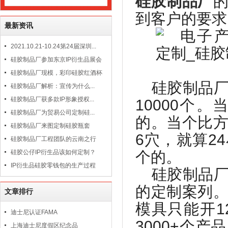
硅胶制品厂
到客户的要求
最新资讯
2021.10.21-10.24第24届深圳...
硅胶制品厂参加东京IP衍生品展会
硅胶制品厂现模，彩印硅胶红酒杯
硅胶制品
硅胶制品厂解析：宣传为什么...
硅胶制品厂获多款IP形象授权...
10000
个。
硅胶制品厂为贸易公司定制硅...
的。当个比
硅胶制品厂来图定制硅胶瓶套
6
穴，就算
24
硅胶制品厂工程团队的云南之行
硅胶公仔IP衍生品该如何定制？
个的。
IP衍生品硅胶零钱包的生产过程
硅胶制品
的定制案列
文章排行
模具只能开
1
迪士尼认证FAMA
3000+
个产品
上海迪士尼度假区纪念品