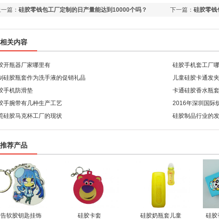
上一篇：
硅胶零钱包工厂定制的日产量能达到10000个吗？
下一篇：
硅胶零钱
相关内容
胶开瓶器厂家哪里有
硅胶手机套工厂
制硅胶瓶套作为洗手液的促销礼品
儿童硅胶卡通发
胶手机防滑垫
卡通硅胶香水瓶
胶手腕带有几种生产工艺
2016年深圳国
莞硅胶马克杯工厂的现状
了！
硅胶制品行业的
推荐产品
广告软胶钥匙挂饰
硅胶卡套
硅胶奶瓶套儿童
硅胶