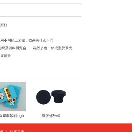
哪家好
夹
套用不同的工艺做，效果有什么不同
际纺织及辅料博览会——硅胶多色一体成型胶章火
发展前景
香烟套印刷logo
硅胶螺纹帽