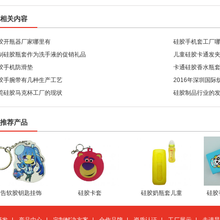
相关内容
胶开瓶器厂家哪里有
硅胶手机套工厂
制硅胶瓶套作为洗手液的促销礼品
儿童硅胶卡通发
胶手机防滑垫
卡通硅胶香水瓶
胶手腕带有几种生产工艺
2016年深圳国
莞硅胶马克杯工厂的现状
了！
硅胶制品行业的
推荐产品
广告软胶钥匙挂饰
硅胶卡套
硅胶奶瓶套儿童
硅胶