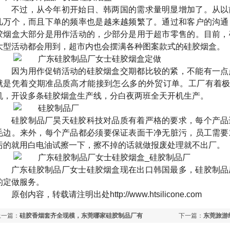
不过，从今年初开始日、韩两国的需求量明显增加了。从以
几万个，而且下单的频率也是越来越频繁了。通过和客户的沟通
胶烟盒大部分是用作活动的，少部分是用于超市零售的。目前，
大型活动都会用到，超市内也会摆满各种图案款式的硅胶烟盒。
因为用作促销活动的硅胶烟盒交期都比较的紧，不能有一点
就是凭着交期准品质高才能接到怎么多的外贸订单。工厂有着
机，开设多条硅胶烟盒生产线，分白夜两班全天开机生产。
硅胶制品厂昊天硅胶科技对品质有着严格的要求，每个产品
毛边。来外，每个产品都必须要保证表面干净无脏污，员工需要
污的就用白电油试擦一下，擦不掉的话就做报废处理就不出厂。
广东硅胶制品厂女士硅胶烟盒现在出口韩国最多，硅胶制品
的定做服务。
原创内容，转载请注明出处
http://www.htsilicone.com
上一篇：
硅胶香烟套齐全现模，东莞哪家硅胶制品厂有
下一篇：
东莞旅游