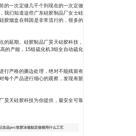
前的一次定做几千个到现在的一次定做
，我们知道这些广东硅胶制品厂女士硅
硅胶烟盒在韩国是非常流行的，很多的
点的延期。硅胶制品厂昊天硅胶科技，
极高的产能，
15
组硫化机
3
组全自动硫化
进行严格的撕边处理，绝对不能残留有
对每个产品进行细心的观察，发现有脏
厂昊天硅胶科技为你提供，最安全可靠
纪念品pvc软胶冰箱贴定做都用什么工艺