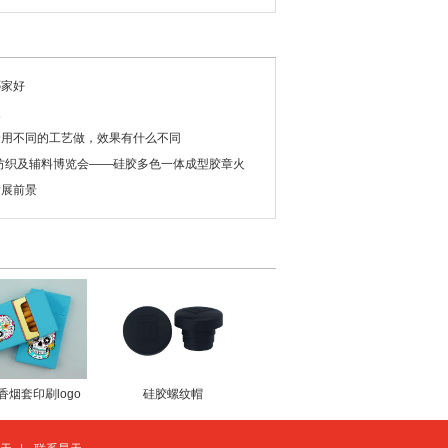
哪家好
夹
套用不同的工艺做，效果有什么不同
际纺织及辅料博览会——硅胶多色一体成型胶章火
发展前景
香烟套印刷logo
硅胶螺纹帽