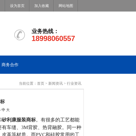
设为首页
加入收藏
网站地图
业务热线：
18998060557
商务合作
当前位置：
首页
>
新闻资讯
>
行业资讯
标
小
中
大
和
矽利康服装商标
。有很多的工艺都能
要有车缝、
3M
背胶、热背融胶。同一种
、皮革等材质。而
PVC
和硅胶常用的工