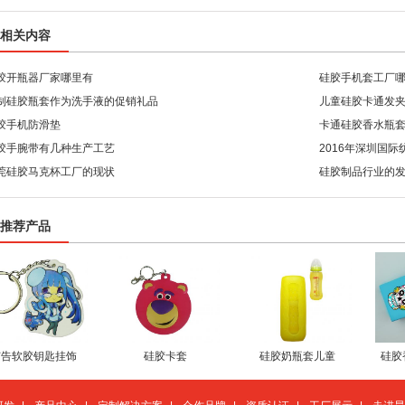
相关内容
胶开瓶器厂家哪里有
硅胶手机套工厂
制硅胶瓶套作为洗手液的促销礼品
儿童硅胶卡通发
胶手机防滑垫
卡通硅胶香水瓶
胶手腕带有几种生产工艺
2016年深圳国
莞硅胶马克杯工厂的现状
了！
硅胶制品行业的
推荐产品
广告软胶钥匙挂饰
硅胶卡套
硅胶奶瓶套儿童
硅胶