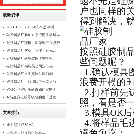
题不光是硅
户也同样的
最新资讯
得到解决，
2021.10.21-10.24第24届深圳...
硅胶制品厂参加东京IP衍生品展会
硅胶制品厂现模，彩印硅胶红酒杯
按照硅胶制
硅胶制品厂解析：宣传为什么...
硅胶制品厂获多款IP形象授权...
些问题呢？
硅胶制品厂为贸易公司定制硅...
1.确认模具
硅胶制品厂来图定制硅胶瓶套
浪费开模的
硅胶制品厂工程团队的云南之行
2.打样前先
硅胶公仔IP衍生品该如何定制？
IP衍生品硅胶零钱包的生产过程
照，看是否
3.模具OK
文章排行
4.将样品毛
迪士尼认证FAMA
避免争议；
上海迪士尼度假区纪念品