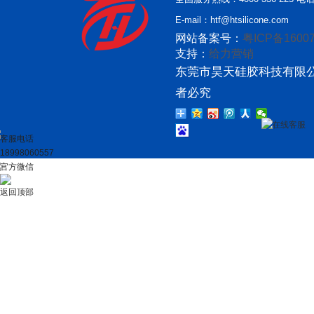
E-mail：htf@htsilicone.com
网站备案号：
粤ICP备16007
支持：
给力营销
东莞市昊天硅胶科技有限公
者必究
在线客服
客服电话
18998060557
官方微信
返回顶部