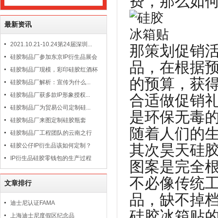
费，那么如
最新资讯
2021.10.21-10.24第24届深圳...
那策划促销
硅胶制品厂参加东京IP衍生品展会
品，在根据
硅胶制品厂现模，彩印硅胶红酒杯
的预算，获
硅胶制品厂解析：宣传为什么...
硅胶制品厂获多款IP形象授权...
合适做促销
硅胶制品厂为贸易公司定制硅...
是环保无毒
硅胶制品厂来图定制硅胶瓶套
随着人们的
硅胶制品厂工程团队的云南之行
其次昊天硅
硅胶公仔IP衍生品该如何定制？
IP衍生品硅胶零钱包的生产过程
图案是完全
不必像传统
文章排行
品，缺不掉
迪士尼认证FAMA
硅胶冰箱贴
上海迪士尼度假区纪念品